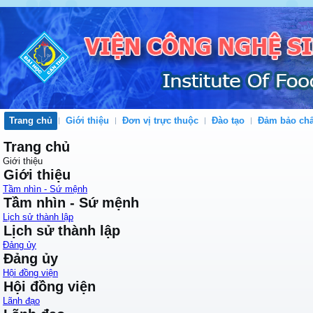
Trang chủ
Giới thiệu
Đơn vị trực thuộc
Đào tạo
Đảm bảo chấ
Trang chủ
Giới thiệu
Giới thiệu
Tầm nhìn - Sứ mệnh
Tầm nhìn - Sứ mệnh
Lịch sử thành lập
Lịch sử thành lập
Đảng ủy
Đảng ủy
Hội đồng viện
Hội đồng viện
Lãnh đạo