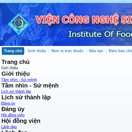
Trang chủ
Giới thiệu
Đơn vị trực thuộc
Đào tạo
Đảm bảo chấ
Trang chủ
Giới thiệu
Giới thiệu
Tầm nhìn - Sứ mệnh
Tầm nhìn - Sứ mệnh
Lịch sử thành lập
Lịch sử thành lập
Đảng ủy
Đảng ủy
Hội đồng viện
Hội đồng viện
Lãnh đạo