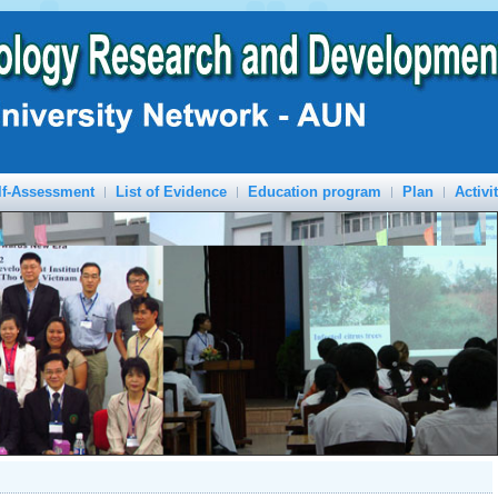
lf-Assessment
List of Evidence
Education program
Plan
Activi