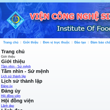
Trang chủ
Giới thiệu
Đơn vị trực thuộc
Đào tạo
Đảm bảo chấ
Trang chủ
Giới thiệu
Giới thiệu
Tầm nhìn - Sứ mệnh
Tầm nhìn - Sứ mệnh
Lịch sử thành lập
Lịch sử thành lập
Đảng ủy
Đảng ủy
Hội đồng viện
Hội đồng viện
Lãnh đạo