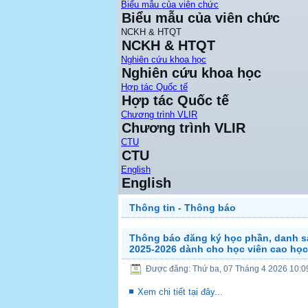
Biểu mẫu của viên chức
Biểu mẫu của viên chức
NCKH & HTQT
NCKH & HTQT
Nghiên cứu khoa học
Nghiên cứu khoa học
Hợp tác Quốc tế
Hợp tác Quốc tế
Chương trình VLIR
Chương trình VLIR
CTU
CTU
English
English
Thông tin - Thông báo
Thông báo đăng ký học phần, danh sá
2025-2026 dành cho học viên cao học
Được đăng: Thứ ba, 07 Tháng 4 2026 10:0
Xem chi tiết tại đây...