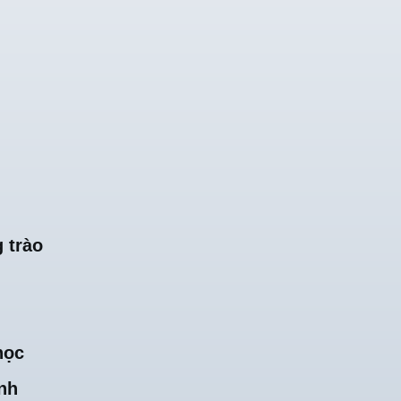
 trào
học
nh