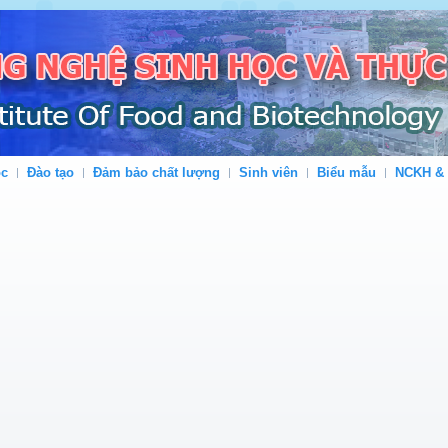
ộc
Đào tạo
Đảm bảo chất lượng
Sinh viên
Biểu mẫu
NCKH &