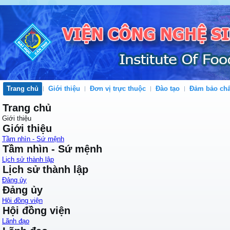
Trang chủ
Giới thiệu
Đơn vị trực thuộc
Đào tạo
Đảm bảo chấ
Trang chủ
Giới thiệu
Giới thiệu
Tầm nhìn - Sứ mệnh
Tầm nhìn - Sứ mệnh
Lịch sử thành lập
Lịch sử thành lập
Đảng ủy
Đảng ủy
Hội đồng viện
Hội đồng viện
Lãnh đạo