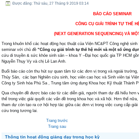
BÁO CÁO SEMINAR
Được đăng: Thứ sáu, 27 Tháng 9 2019 03:14
BÁO CÁO SEMINAR
CÔNG CỤ GIẢI TRÌNH TỰ THẾ H
(NEXT GENERATION SEQUENCING) VÀ MỘ
Trong khuôn khổ các hoạt động học thuật của Viện NC&PT Công nghệ sinh họ
seminar với chủ đề
“Công cụ giải trình tự thế hệ mới và một số ứng dụ
cứu di truyền & sức khỏe sinh sản – khoa Y –Đại học quốc gia TP HCM 
Nguyễn Thụy Vy và chị Lê Lan Anh.
Buổi báo cáo còn thu hút sự quan tâm từ các đơn vị trong và ngoài trườn
Thủy Sản, các bạn Nghiên cứu sinh, học viên cao học và Sinh viên tại 
Công ty Sinh hóa Phù Sa , Trung tâm ứng dụng Khoa học Kỹ thuật Thành 
Qua chuyên đề được báo cáo từ các diễn giả, người tham dự đã hiểu hơn 
thể trong việc giải quyết các vấn đề trong khoa học và xã hội. Hơn thế nữa, 
tham dự còn tạo ra cơ hội hợp tác giữa các đơn vị trong việc cung cấp gi
cứu trong tương lai.
Trang trước