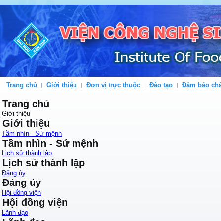
Trang chủ
Giới thiệu
Đơn vị trực thuộc
Đào tạo
Đảm bảo chấ
Trang chủ
Giới thiệu
Giới thiệu
Tầm nhìn - Sứ mệnh
Tầm nhìn - Sứ mệnh
Lịch sử thành lập
Lịch sử thành lập
Đảng ủy
Đảng ủy
Hội đồng viện
Hội đồng viện
Lãnh đạo