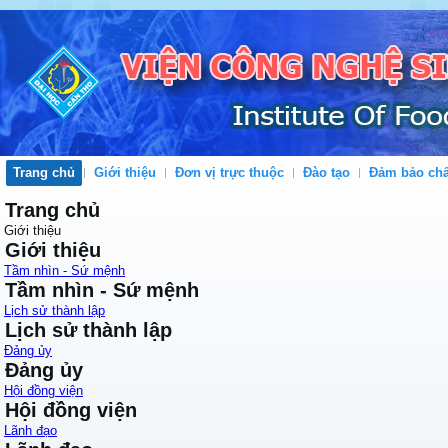
Trang chủ
Giới thiệu
Đơn vị trực thuộc
Đào tạo
Đảm bảo chấ
Trang chủ
Giới thiệu
Giới thiệu
Tầm nhìn - Sứ mệnh
Tầm nhìn - Sứ mệnh
Lịch sử thành lập
Lịch sử thành lập
Đảng ủy
Đảng ủy
Hội đồng viện
Hội đồng viện
Lãnh đạo