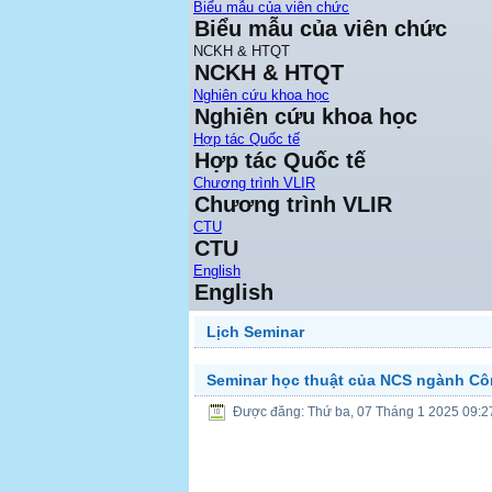
Biểu mẫu của viên chức
Biểu mẫu của viên chức
NCKH & HTQT
NCKH & HTQT
Nghiên cứu khoa học
Nghiên cứu khoa học
Hợp tác Quốc tế
Hợp tác Quốc tế
Chương trình VLIR
Chương trình VLIR
CTU
CTU
English
English
Lịch Seminar
Seminar học thuật của NCS ngành Cô
Được đăng: Thứ ba, 07 Tháng 1 2025 09:2