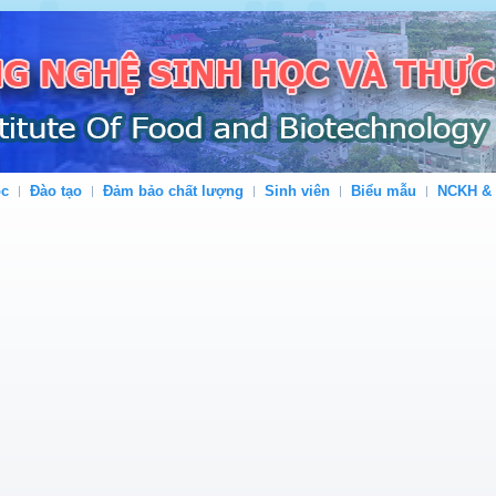
ộc
Đào tạo
Đảm bảo chất lượng
Sinh viên
Biểu mẫu
NCKH &