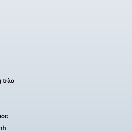
 trào
học
nh