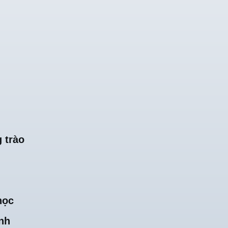
 trào
học
nh