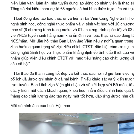
hiện luận văn, luận án; nhà tuyển dụng lao động có nhân viên là thạc s
Tổng số đại biểu tham dự là 65 người cả hai hình thức trực tiếp và trự
Hoạt động đào tạo bậc thạc sĩ và tiến sĩ tại Viện Công Nghệ Sinh 
nghệ sinh học, công nghệ thực phẩm và vi sinh vật học với 10 chương
thạc sĩ (6 chương trình trong nước và 01 chương trình quốc tế) và 03 
viên/NCS tuyển sinh hằng năm khá ổn định với bậc thạc sĩ dao động từ
NCS/năm. Mở đầu hội thảo Ban Lãnh đạo Viện nêu ý nghĩa quan trọng 
định hướng quan trọng về đợt điều chỉnh CTĐT, đặc biệt cảm ơn sự th
Công nghệ Sinh học và Thực phẩm khẳng định về tính cấp thiết của việ
nhằm giúp Viện điều chỉnh CTĐT với mục tiêu “nâng cao chất lượng đ
cầu xã hội”.
Hội thảo đã thành công tốt đẹp và kết thúc sau hơn 3 giờ làm việc ng
bổ ích đã được ghi nhận ở cả hai kênh: Phiếu khảo sát và ý kiến trực ti
trực tuyến. Ban Lãnh đạo Viện ghi nhận và sẽ kết hợp với Bộ môn, tổ
các ý kiến một cách khách quan, khoa học nhằm điều chỉnh hiệu quả 
“nâng cao chất lượng đào tạo ngày một tốt hơn, đáp ứng được nhu cầu
Một số hình ảnh của buổi Hội thảo: