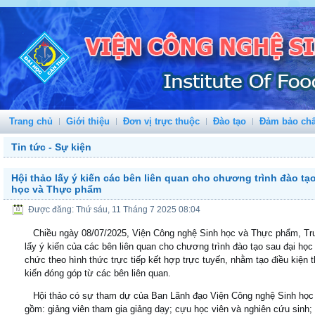
Trang chủ
Giới thiệu
Đơn vị trực thuộc
Đào tạo
Đảm bảo chấ
Tin tức - Sự kiện
Hội thảo lấy ý kiến các bên liên quan cho chương trình đào tạ
học và Thực phẩm
Được đăng: Thứ sáu, 11 Tháng 7 2025 08:04
Chiều ngày 08/07/2025, Viện Công nghệ Sinh học và Thực phẩm, Trư
lấy ý kiến của các bên liên quan cho chương trình đào tạo sau đại học
chức theo hình thức trực tiếp kết hợp trực tuyến, nhằm tạo điều kiện th
kiến đóng góp từ các bên liên quan.
Hội thảo có sự tham dự của Ban Lãnh đạo Viện Công nghệ Sinh học 
gồm: giảng viên tham gia giảng dạy; cựu học viên và nghiên cứu sinh;