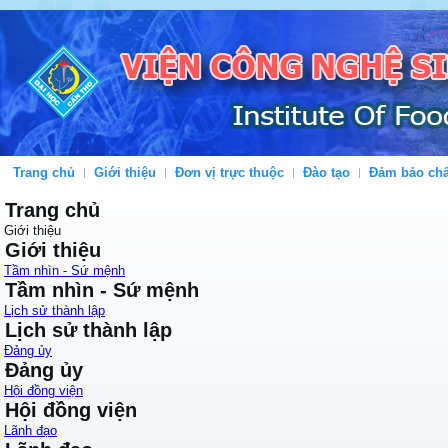
Trang chủ
Giới thiệu
Đơn vị trực thuộc
Đào tạo
Đảm bảo chấ
Trang chủ
Giới thiệu
Giới thiệu
Tầm nhìn - Sứ mệnh
Tầm nhìn - Sứ mệnh
Lịch sử thành lập
Lịch sử thành lập
Đảng ủy
Đảng ủy
Hội đồng viện
Hội đồng viện
Lãnh đạo