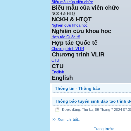
Biểu mẫu của viên chức
Biểu mẫu của viên chức
NCKH & HTQT
NCKH & HTQT
Nghiên cứu khoa học
Nghiên cứu khoa học
Hợp tác Quốc tế
Hợp tác Quốc tế
Chương trình VLIR
Chương trình VLIR
CTU
CTU
English
English
Thông tin - Thông báo
Thông báo tuyển sinh đào tạo trình đ
Được đăng: Thứ ba, 09 Tháng 7 2024 07:3
>> Xem chi tiết...
Trang trước