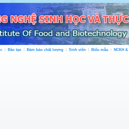
ộc
Đào tạo
Đảm bảo chất lượng
Sinh viên
Biểu mẫu
NCKH &