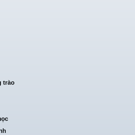
 trào
học
nh