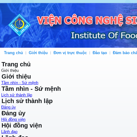
Trang chủ
Giới thiệu
Đơn vị trực thuộc
Đào tạo
Đảm bảo chấ
Trang chủ
Giới thiệu
Giới thiệu
Tầm nhìn - Sứ mệnh
Tầm nhìn - Sứ mệnh
Lịch sử thành lập
Lịch sử thành lập
Đảng ủy
Đảng ủy
Hội đồng viện
Hội đồng viện
Lãnh đạo