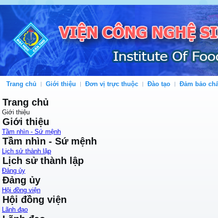
Trang chủ
Giới thiệu
Đơn vị trực thuộc
Đào tạo
Đảm bảo chấ
Trang chủ
Giới thiệu
Giới thiệu
Tầm nhìn - Sứ mệnh
Tầm nhìn - Sứ mệnh
Lịch sử thành lập
Lịch sử thành lập
Đảng ủy
Đảng ủy
Hội đồng viện
Hội đồng viện
Lãnh đạo