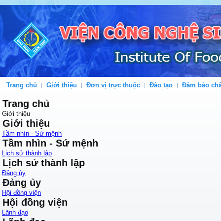
Trang chủ
Giới thiệu
Đơn vị trực thuộc
Đào tạo
Đảm bảo chấ
Trang chủ
Giới thiệu
Giới thiệu
Tầm nhìn - Sứ mệnh
Tầm nhìn - Sứ mệnh
Lịch sử thành lập
Lịch sử thành lập
Đảng ủy
Đảng ủy
Hội đồng viện
Hội đồng viện
Lãnh đạo