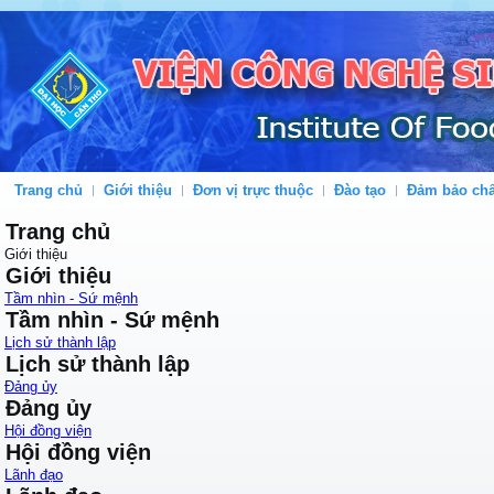
Trang chủ
Giới thiệu
Đơn vị trực thuộc
Đào tạo
Đảm bảo chấ
Trang chủ
Giới thiệu
Giới thiệu
Tầm nhìn - Sứ mệnh
Tầm nhìn - Sứ mệnh
Lịch sử thành lập
Lịch sử thành lập
Đảng ủy
Đảng ủy
Hội đồng viện
Hội đồng viện
Lãnh đạo