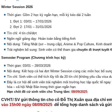
Winter Session 2026
Thời gian: Gồm 2 học kỳ ngắn hạn, mỗi kỳ kéo dài 2 tuần
Đợt 1: 03/01 – 17/01/2026
Đợt 2: 17/01 – 31/01/2026
Tín chỉ: 4 tín chỉ/đợt
Ngôn ngữ giảng dạy: Hoàn toàn bằng tiếng Anh
Nội dung: Tiếng Nhật (sơ – trung cấp), Anime & Pop Culture, Kinh doa
Trải nghiệm bổ sung: Sinh viên có thể tham gia
chuyến đi trượt tuyết 
Semester Program (Chương trình học kỳ)
Thời gian: 03/01 – 28/03/2026
Nội dung: Kết hợp cả hai đợt Winter Session cùng các môn học bổ sung
Tín chỉ: Sinh viên có thể tích lũy tối đa 20 tín chỉ (không yêu cầu visa d
Đây là cơ hội để sinh viên trải nghiệm môi trường học tập quốc tế ngay
hóa – xã hội Nhật Bản trong thời gian ngắn hạn.
Hạn chót đề cử sinh viên cho Trung tâm:
08/09/2025
.
CVHT/ SV gửi thông tin cho cô Đỗ Thị Xuân qua địa chỉ em
vào 15h00 ngày 08/09/2025
để tổng hợp danh sách và gửi