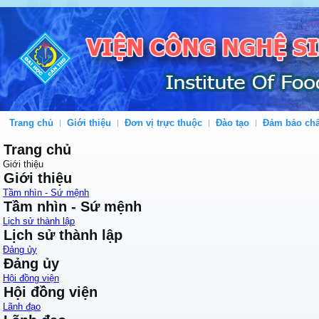
Trang chủ
Giới thiệu
Đơn vị trực thuộc
Đào tạo
Đảm bảo chấ
Trang chủ
Giới thiệu
Giới thiệu
Tầm nhìn - Sứ mệnh
Tầm nhìn - Sứ mệnh
Lịch sử thành lập
Lịch sử thành lập
Đảng ủy
Đảng ủy
Hội đồng viện
Hội đồng viện
Lãnh đạo