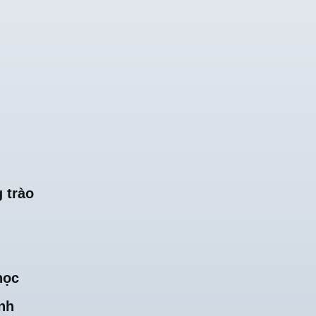
 trào
học
nh