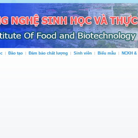
ộc
Đào tạo
Đảm bảo chất lượng
Sinh viên
Biểu mẫu
NCKH &