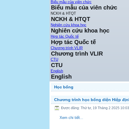
Biểu mẫu của viên chức
Biểu mẫu của viên chức
NCKH & HTQT
NCKH & HTQT
Nghiên cứu khoa học
Nghiên cứu khoa học
Hợp tác Quốc tế
Hợp tác Quốc tế
Chương trình VLIR
Chương trình VLIR
CTU
CTU
English
English
Học bổng
Chương trình học bổng diện Hiệp địn
Được đăng: Thứ tư, 19 Tháng 2 2025 10:0
Xem chi tiết...