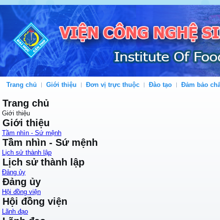
Trang chủ
Giới thiệu
Đơn vị trực thuộc
Đào tạo
Đảm bảo chấ
Trang chủ
Giới thiệu
Giới thiệu
Tầm nhìn - Sứ mệnh
Tầm nhìn - Sứ mệnh
Lịch sử thành lập
Lịch sử thành lập
Đảng ủy
Đảng ủy
Hội đồng viện
Hội đồng viện
Lãnh đạo