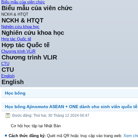
Biểu mẫu của viên chức
Biểu mẫu của viên chức
NCKH & HTQT
NCKH & HTQT
Nghiên cứu khoa học
Nghiên cứu khoa học
Hợp tác Quốc tế
Hợp tác Quốc tế
Chương trình VLIR
Chương trình VLIR
CTU
CTU
English
English
Học bổng
Học bổng Ajinomoto ASEAN + ONE dành cho sinh viên quốc tế
Được đăng: Thứ hai, 30 Tháng 12 2024 00:47
Cơ hội học tập tại Nhật Bản
Cách thức đăng ký:
Quét mã QR hoặc truy cập vào trang web:
Xem chi 