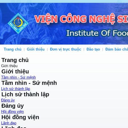
Trang chủ
Giới thiệu
Đơn vị trực thuộc
Đào tạo
Đảm bảo chấ
Trang chủ
Giới thiệu
Giới thiệu
Tầm nhìn - Sứ mệnh
Tầm nhìn - Sứ mệnh
Lịch sử thành lập
Lịch sử thành lập
Đảng ủy
Đảng ủy
Hội đồng viện
Hội đồng viện
Lãnh đạo