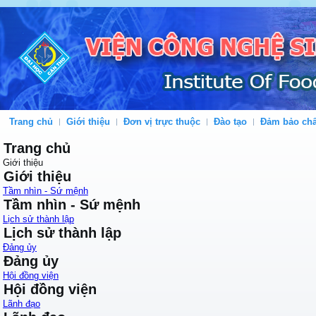
Trang chủ
Giới thiệu
Đơn vị trực thuộc
Đào tạo
Đảm bảo chấ
Trang chủ
Giới thiệu
Giới thiệu
Tầm nhìn - Sứ mệnh
Tầm nhìn - Sứ mệnh
Lịch sử thành lập
Lịch sử thành lập
Đảng ủy
Đảng ủy
Hội đồng viện
Hội đồng viện
Lãnh đạo