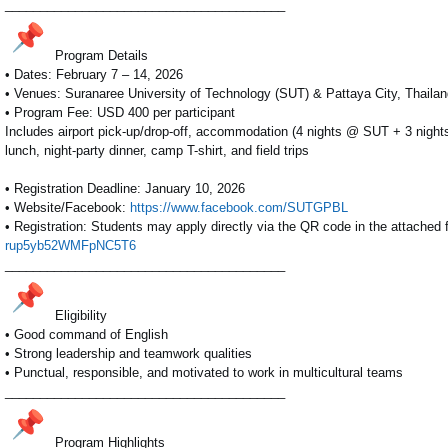
______________________________
__________
Program Details
• Dates: February 7 – 14, 2026
• Venues: Suranaree University of Technology (SUT) & Pattaya City, Thaila
• Program Fee: USD 400 per participant
Includes airport pick-up/drop-off, accommodation (4 nights @ SUT + 3 nights
lunch, night-party dinner, camp T-shirt, and field trips
• Registration Deadline: January 10, 2026
• Website/Facebook:
https://www.facebook.com/
SUTGPBL
• Registration: Students may apply directly via the QR code in the attached f
rup5yb52WMFpNC5T6
______________________________
__________
Eligibility
• Good command of English
• Strong leadership and teamwork qualities
• Punctual, responsible, and motivated to work in multicultural teams
______________________________
__________
Program Highlights