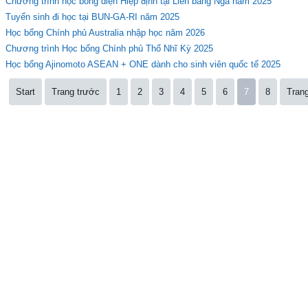
Chương trình học bổng diện Hiệp định tại Liên bang Nga năm 2025
Tuyển sinh đi học tại BUN-GA-RI năm 2025
Học bổng Chính phủ Australia nhập học năm 2026
Chương trình Học bổng Chính phủ Thổ Nhĩ Kỳ 2025
Học bổng Ajinomoto ASEAN + ONE dành cho sinh viên quốc tế 2025
Start
Trang trước
1
2
3
4
5
6
7
8
Tran