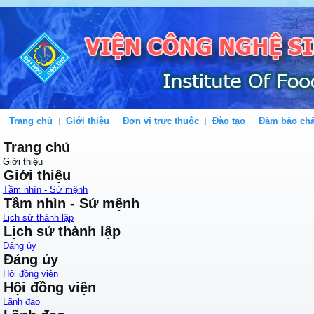
Trang chủ
Giới thiệu
Đơn vị trực thuộc
Đào tạo
Đảm bảo chấ
Trang chủ
Giới thiệu
Giới thiệu
Tầm nhìn - Sứ mệnh
Tầm nhìn - Sứ mệnh
Lịch sử thành lập
Lịch sử thành lập
Đảng ủy
Đảng ủy
Hội đồng viện
Hội đồng viện
Lãnh đạo