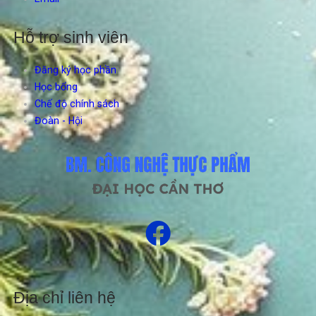
Hỗ trợ sinh viên
Đăng ký học phần
Học bổng
Chế độ chính sách
Đoàn - Hội
Địa chỉ liên hệ