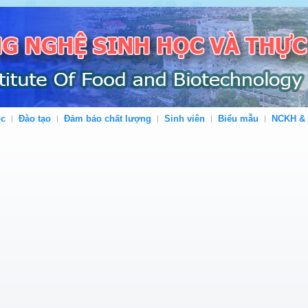
ộc
Đào tạo
Đảm bảo chất lượng
Sinh viên
Biểu mẫu
NCKH &