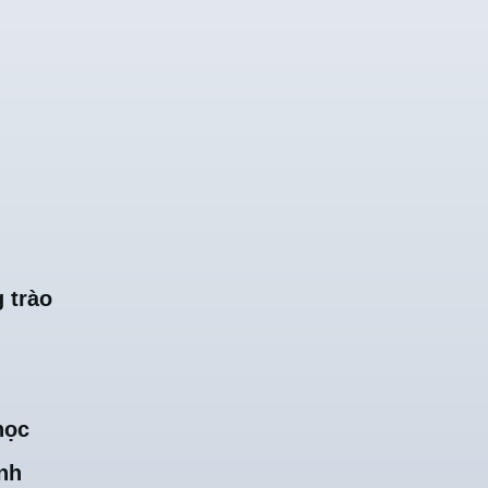
 trào
học
nh