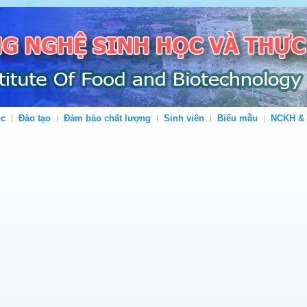
ộc
Đào tạo
Đảm bảo chất lượng
Sinh viên
Biểu mẫu
NCKH &