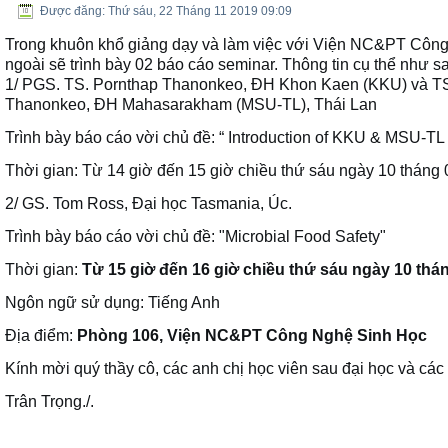
Seminar - Giảng viên mời giảng nước ngoài
Được đăng: Thứ sáu, 22 Tháng 11 2019 09:09
Trong khuôn khổ giảng dạy và làm việc với Viện NC&PT Côn
ngoài sẽ trình bày 02 báo cáo seminar. Thông tin cụ thể như s
1/ PGS. TS. Pornthap Thanonkeo, ĐH Khon Kaen (KKU) và TS
Thanonkeo, ĐH Mahasarakham (MSU-TL), Thái Lan
Trình bày báo cáo vời chủ đề: “ Introduction of KKU & MSU-TL
Thời gian: Từ 14 giờ đến 15 giờ chiều thứ sáu ngày 10 tháng
2/ GS. Tom Ross, Đại học Tasmania, Úc.
Trình bày báo cáo vời chủ đề: "Microbial Food Safety"
Thời gian:
Từ 15 giờ đến 16 giờ chiều thứ sáu ngày 10 th
Ngôn ngữ sử dụng: Tiếng Anh
Địa điểm:
Phòng 106, Viện NC&PT Công Nghệ Sinh Học
Kính mời quý thầy cô, các anh chị học viên sau đại học và các
Trân Trọng./.