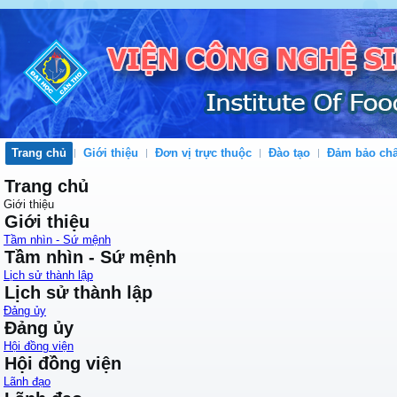
Trang chủ
Giới thiệu
Đơn vị trực thuộc
Đào tạo
Đảm bảo chấ
Trang chủ
Giới thiệu
Giới thiệu
Tầm nhìn - Sứ mệnh
Tầm nhìn - Sứ mệnh
Lịch sử thành lập
Lịch sử thành lập
Đảng ủy
Đảng ủy
Hội đồng viện
Hội đồng viện
Lãnh đạo