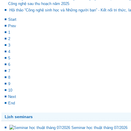
phòng chống dịch bệnh lây truyền người - động vật
Chương trình trao đổi sinh viên các ngành Công nghệ thực phẩm, Côn
Công nghệ sau thu hoạch năm 2025
Hội thảo “Công nghệ sinh học và Những người bạn” - Kết nối tri thức, la
Start
Prev
1
2
3
4
5
6
7
8
9
10
Next
End
Lịch seminars