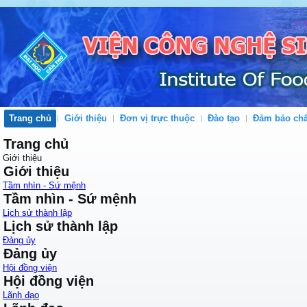
Trang chủ
Giới thiệu
Đơn vị trực thuộc
Đào tạo
Đảm bảo chấ
Trang chủ
Giới thiệu
Giới thiệu
Tầm nhìn - Sứ mệnh
Tầm nhìn - Sứ mệnh
Lịch sử thành lập
Lịch sử thành lập
Đảng ủy
Đảng ủy
Hội đồng viện
Hội đồng viện
Lãnh đạo