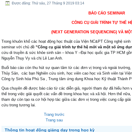
BÁO CÁO SEMINAR
Được đăng: Thứ sáu, 27 Tháng 9 2019 03:14
BÁO CÁO SEMINAR
CÔNG CỤ GIẢI TRÌNH TỰ THẾ H
(NEXT GENERATION SEQUENCING) VÀ MỘ
Trong khuôn khổ các hoạt động học thuật của Viện NC&PT Công nghệ sinh họ
seminar với chủ đề
“Công cụ giải trình tự thế hệ mới và một số ứng dụ
cứu di truyền & sức khỏe sinh sản – khoa Y –Đại học quốc gia TP HCM 
Nguyễn Thụy Vy và chị Lê Lan Anh.
Buổi báo cáo còn thu hút sự quan tâm từ các đơn vị trong và ngoài trườn
Thủy Sản, các bạn Nghiên cứu sinh, học viên cao học và Sinh viên tại 
Công ty Sinh hóa Phù Sa , Trung tâm ứng dụng Khoa học Kỹ thuật Thành 
Qua chuyên đề được báo cáo từ các diễn giả, người tham dự đã hiểu hơn 
thể trong việc giải quyết các vấn đề trong khoa học và xã hội. Hơn thế nữa, 
tham dự còn tạo ra cơ hội hợp tác giữa các đơn vị trong việc cung cấp gi
cứu trong tương lai.
Trang trước
Trang sau