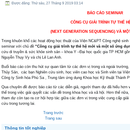
BÁO CÁO SEMINAR
Được đăng: Thứ sáu, 27 Tháng 9 2019 03:14
BÁO CÁO SEMINAR
CÔNG CỤ GIẢI TRÌNH TỰ THẾ H
(NEXT GENERATION SEQUENCING) VÀ MỘ
Trong khuôn khổ các hoạt động học thuật của Viện NC&PT Công nghệ sinh họ
seminar với chủ đề
“Công cụ giải trình tự thế hệ mới và một số ứng dụ
cứu di truyền & sức khỏe sinh sản – khoa Y –Đại học quốc gia TP HCM 
Nguyễn Thụy Vy và chị Lê Lan Anh.
Buổi báo cáo còn thu hút sự quan tâm từ các đơn vị trong và ngoài trườn
Thủy Sản, các bạn Nghiên cứu sinh, học viên cao học và Sinh viên tại 
Công ty Sinh hóa Phù Sa , Trung tâm ứng dụng Khoa học Kỹ thuật Thành 
Qua chuyên đề được báo cáo từ các diễn giả, người tham dự đã hiểu hơn 
thể trong việc giải quyết các vấn đề trong khoa học và xã hội. Hơn thế nữa, 
tham dự còn tạo ra cơ hội hợp tác giữa các đơn vị trong việc cung cấp gi
cứu trong tương lai.
Trang trước
Trang sau