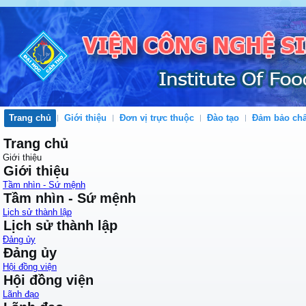
Trang chủ
Giới thiệu
Đơn vị trực thuộc
Đào tạo
Đảm bảo chấ
Trang chủ
Giới thiệu
Giới thiệu
Tầm nhìn - Sứ mệnh
Tầm nhìn - Sứ mệnh
Lịch sử thành lập
Lịch sử thành lập
Đảng ủy
Đảng ủy
Hội đồng viện
Hội đồng viện
Lãnh đạo