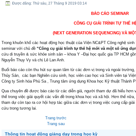
Được đăng: Thứ sáu, 27 Tháng 9 2019 03:14
BÁO CÁO SEMINAR
CÔNG CỤ GIẢI TRÌNH TỰ THẾ H
(NEXT GENERATION SEQUENCING) VÀ MỘ
Trong khuôn khổ các hoạt động học thuật của Viện NC&PT Công nghệ sinh họ
seminar với chủ đề
“Công cụ giải trình tự thế hệ mới và một số ứng dụ
cứu di truyền & sức khỏe sinh sản – khoa Y –Đại học quốc gia TP HCM 
Nguyễn Thụy Vy và chị Lê Lan Anh.
Buổi báo cáo còn thu hút sự quan tâm từ các đơn vị trong và ngoài trườn
Thủy Sản, các bạn Nghiên cứu sinh, học viên cao học và Sinh viên tại 
Công ty Sinh hóa Phù Sa , Trung tâm ứng dụng Khoa học Kỹ thuật Thành 
Qua chuyên đề được báo cáo từ các diễn giả, người tham dự đã hiểu hơn 
thể trong việc giải quyết các vấn đề trong khoa học và xã hội. Hơn thế nữa, 
tham dự còn tạo ra cơ hội hợp tác giữa các đơn vị trong việc cung cấp gi
cứu trong tương lai.
Trang trước
Trang sau