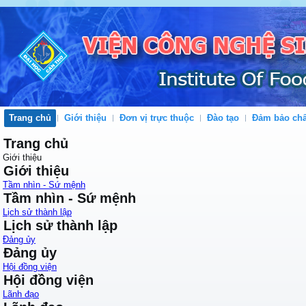
Trang chủ
Giới thiệu
Đơn vị trực thuộc
Đào tạo
Đảm bảo chấ
Trang chủ
Giới thiệu
Giới thiệu
Tầm nhìn - Sứ mệnh
Tầm nhìn - Sứ mệnh
Lịch sử thành lập
Lịch sử thành lập
Đảng ủy
Đảng ủy
Hội đồng viện
Hội đồng viện
Lãnh đạo