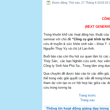
BÁO CÁO SEMINAR
Được đăng: Thứ sáu, 27 Tháng 9 2019 03:
CÔNG
(NEXT GENERA
Trong khuôn khổ các hoạt động học thuật của 
seminar với chủ đề
“Công cụ giải trình tự 
cứu di truyền & sức khỏe sinh sản – khoa 
Nguyễn Thụy Vy và chị Lê Lan Anh.
Buổi báo cáo còn thu hút sự quan tâm từ các 
Thủy Sản, các bạn Nghiên cứu sinh, học viê
Công ty Sinh hóa Phù Sa , Trung tâm ứng dụ
Qua chuyên đề được báo cáo từ các diễn giả,
thể trong việc giải quyết các vấn đề trong kho
tham dự còn tạo ra cơ hội hợp tác giữa các đ
cứu trong tương lai.