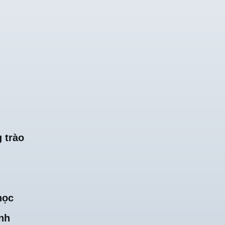
 trào
học
nh