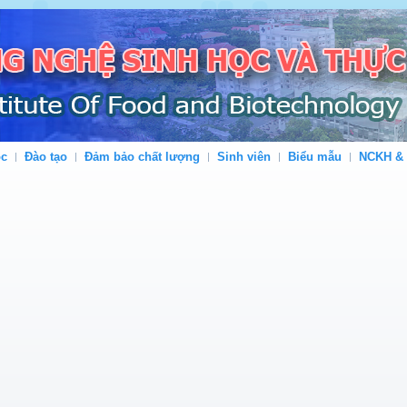
ộc
Đào tạo
Đảm bảo chất lượng
Sinh viên
Biểu mẫu
NCKH &