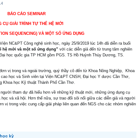
14
BÁO CÁO SEMINAR
 CỤ GIẢI TRÌNH TỰ THẾ HỆ MỚI
TION SEQUENCING) VÀ MỘT SỐ ỨNG DỤNG
Viện NC&PT Công nghệ sinh học, ngày 25/9/2019 lúc 14h đã diễn ra buổi
thế hệ mới và một số ứng dụng”
với các diễn giả đến từ trung tâm nghiên
Y –Đại học quốc gia TP HCM gồm PGS. TS Hồ Huỳnh Thùy Dương, TS.
đơn vị trong và ngoài trường, quý thầy cô đến từ Khoa Nông Nghiệp, Khoa
n cao học và Sinh viên tại Viện NC&PT CNSH, Đại học Y dược Cần Thơ,
ng Khoa học Kỹ thuật Thành Phố Cần Thơ.
 người tham dự đã hiểu hơn về những kỹ thuật mới, những ứng dụng cụ
a học và xã hội. Hơn thế nữa, sự trao đổi sôi nổi giữa các diễn giả và người
ơn vị trong việc cung cấp giải pháp liên quan đến NGS cho các nhóm nghiên